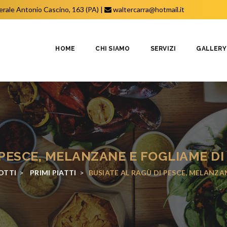
erale Antonio Cascino, 163 (PA)
|
waltercarra@hotmail.it
HOME
CHI SIAMO
SERVIZI
GALLERY
 PESCE, MELANZANE E FOGLIAME 
OTTI
>
PRIMI PIATTI
>
BUSIATE AL RAGÙ DI PESCE, MELANZ