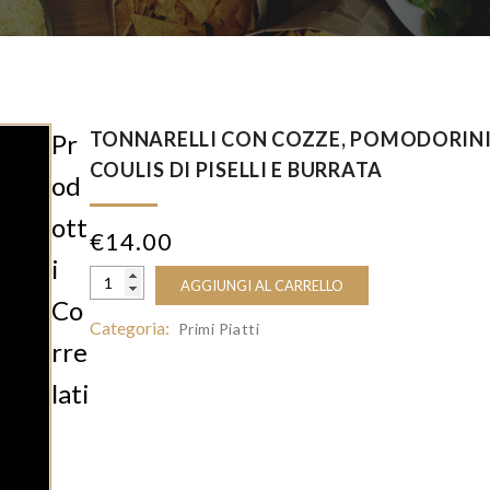
TONNARELLI CON COZZE, POMODORINI
Pr
COULIS DI PISELLI E BURRATA
Od
Ott
€
14.00
I
AGGIUNGI AL CARRELLO
Co
Categoria:
Primi Piatti
Rre
Lati