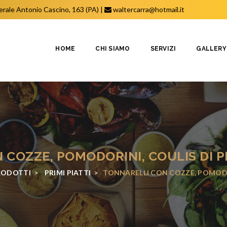
erale Antonio Cascino, 163 (PA)
|
waltercarra@hotmail.it
HOME
CHI SIAMO
SERVIZI
GALLERY
COZZE, POMODORINI, COULIS DI P
RODOTTI
>
PRIMI PIATTI
>
TONNARELLI CON COZZE, POMODOR