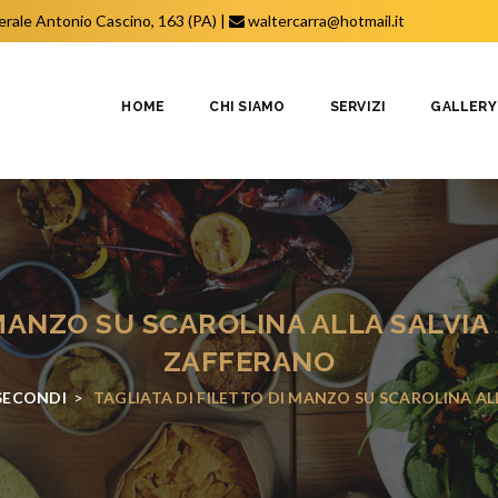
erale Antonio Cascino, 163 (PA)
|
waltercarra@hotmail.it
HOME
CHI SIAMO
SERVIZI
GALLERY
 MANZO SU SCAROLINA ALLA SALVIA 
ZAFFERANO
SECONDI
>
TAGLIATA DI FILETTO DI MANZO SU SCAROLINA AL