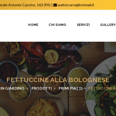
erale Antonio Cascino, 163 (PA)
|
waltercarra@hotmail.it
HOME
CHI SIAMO
SERVIZI
GALLERY
FETTUCCINE ALLA BOLOGNESE
 IN GIARDINO
>
PRODOTTI
>
PRIMI PIATTI
>
FETTUCCINE 