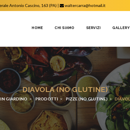
erale Antonio Cascino, 163 (PA)
|
waltercarra@hotmail.it
HOME
CHI SIAMO
SERVIZI
GALLERY
DIAVOLA (NO GLUTINE)
 IN GIARDINO
>
PRODOTTI
>
PIZZE (NO GLUTINE)
>
DIAVOL