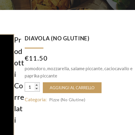
DIAVOLA (NO GLUTINE)
Pr
Od
€
11.50
Ott
pomodoro, mozzarella, salame piccante, caciocavallo e
I
paprika piccante
Co
AGGIUNGI AL CARRELLO
Rre
Categoria:
Pizze (No Glutine)
Lat
I